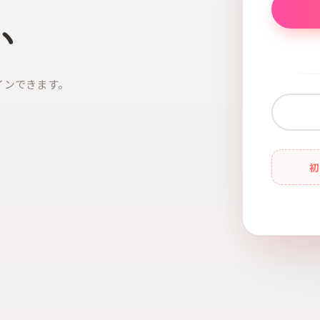
い
インできます。
初