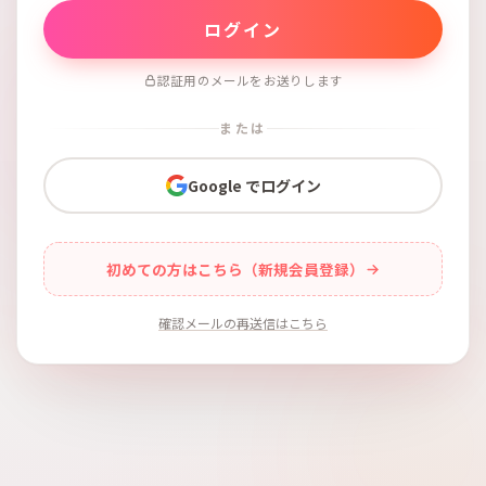
認証用のメールをお送りします
または
Google でログイン
初めての方はこちら（新規会員登録）
確認メールの再送信はこちら