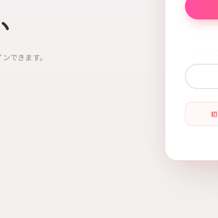
い
インできます。
初