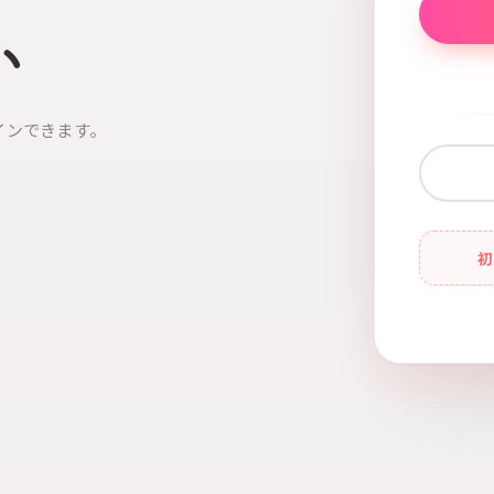
い
インできます。
初