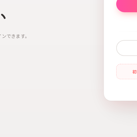
い
インできます。
初