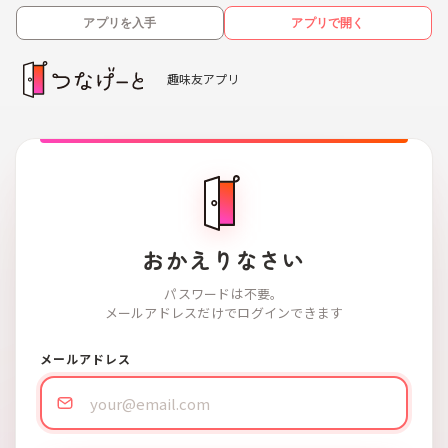
アプリを入手
アプリで開く
趣味友アプリ
おかえりなさい
パスワードは不要。
メールアドレスだけでログインできます
メールアドレス