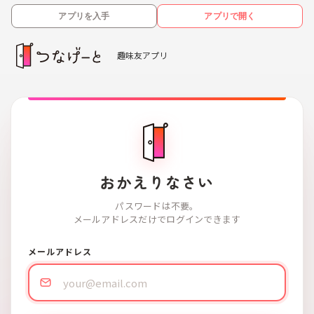
アプリを入手
アプリで開く
趣味友アプリ
おかえりなさい
パスワードは不要。
メールアドレスだけでログインできます
メールアドレス