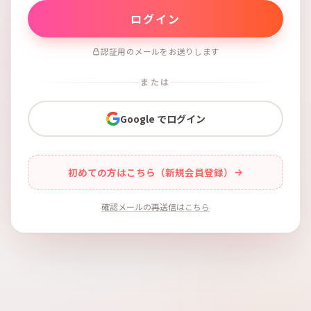
認証用のメールをお送りします
または
Google でログイン
初めての方はこちら（新規会員登録）
確認メールの再送信はこちら