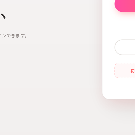
い
インできます。
初