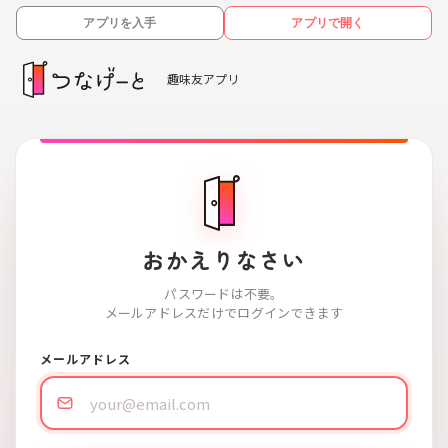
アプリを入手
アプリで開く
趣味友アプリ
おかえりなさい
パスワードは不要。
メールアドレスだけでログインできます
メールアドレス