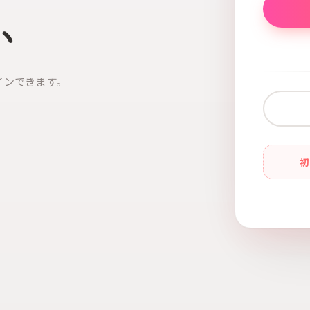
い
インできます。
初