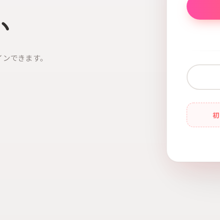
い
インできます。
初