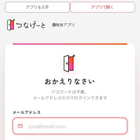
アプリを入手
アプリで開く
趣味友アプリ
おかえりなさい
パスワードは不要。
メールアドレスだけでログインできます
メールアドレス