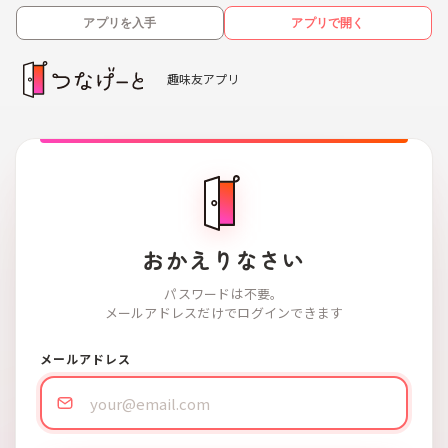
アプリを入手
アプリで開く
趣味友アプリ
おかえりなさい
パスワードは不要。
メールアドレスだけでログインできます
メールアドレス