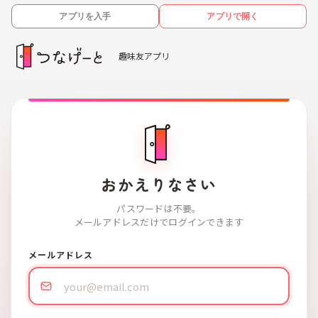
アプリを入手
アプリで開く
趣味友アプリ
おかえりなさい
パスワードは不要。
メールアドレスだけでログインできます
メールアドレス