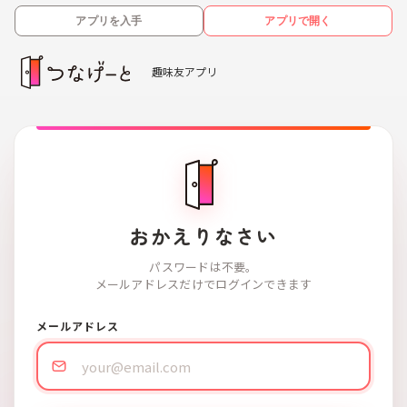
アプリを入手
アプリで開く
趣味友アプリ
おかえりなさい
パスワードは不要。
メールアドレスだけでログインできます
メールアドレス