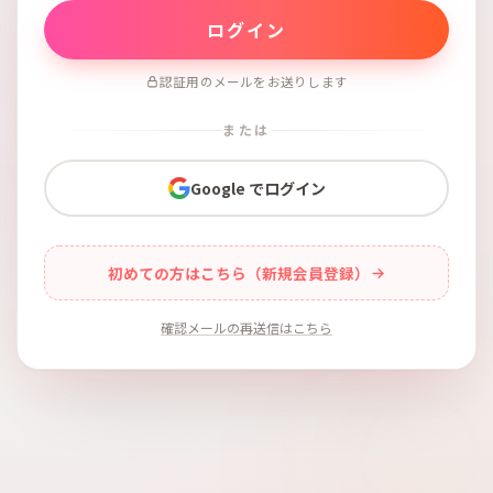
認証用のメールをお送りします
または
Google でログイン
初めての方はこちら（新規会員登録）
確認メールの再送信はこちら