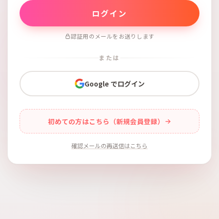
認証用のメールをお送りします
または
Google でログイン
初めての方はこちら（新規会員登録）
確認メールの再送信はこちら