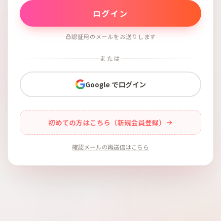
認証用のメールをお送りします
または
Google でログイン
初めての方はこちら（新規会員登録）
確認メールの再送信はこちら