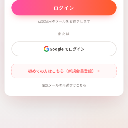
認証用のメールをお送りします
または
Google でログイン
初めての方はこちら（新規会員登録）
確認メールの再送信はこちら