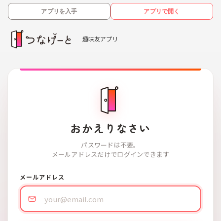
アプリを入手
アプリで開く
趣味友アプリ
おかえりなさい
パスワードは不要。
メールアドレスだけでログインできます
メールアドレス