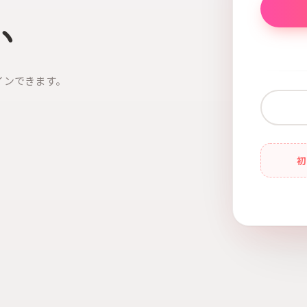
い
インできます。
初