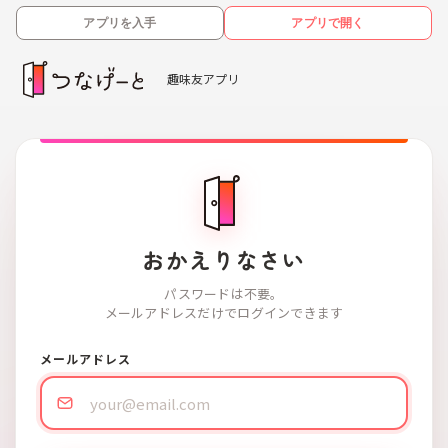
アプリを入手
アプリで開く
趣味友アプリ
おかえりなさい
パスワードは不要。
メールアドレスだけでログインできます
メールアドレス