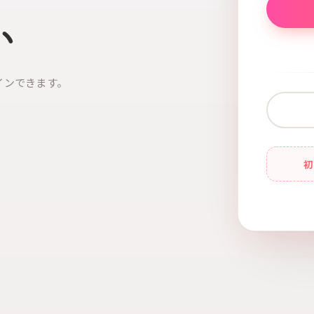
い
インできます。
初