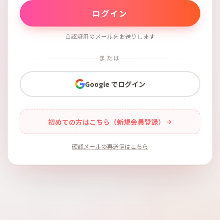
認証用のメールをお送りします
または
Google でログイン
初めての方はこちら（新規会員登録）
確認メールの再送信はこちら