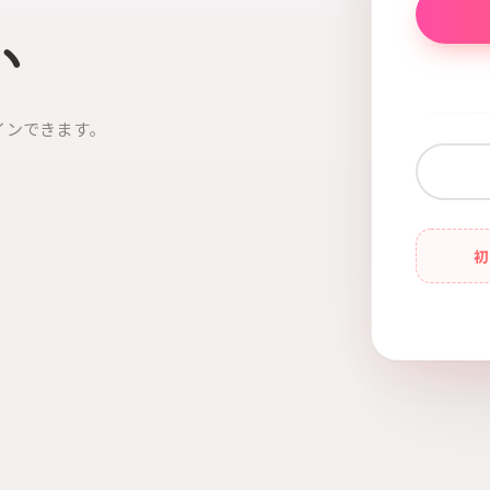
い
インできます。
初