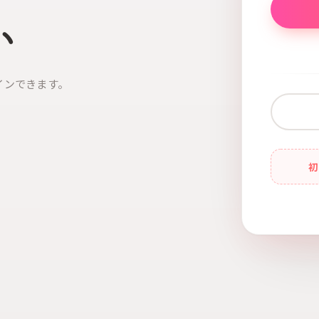
い
インできます。
初