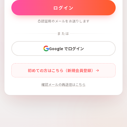
認証用のメールをお送りします
または
Google でログイン
初めての方はこちら（新規会員登録）
確認メールの再送信はこちら