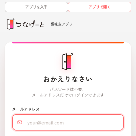
アプリを入手
アプリで開く
趣味友アプリ
おかえりなさい
パスワードは不要。
メールアドレスだけでログインできます
メールアドレス