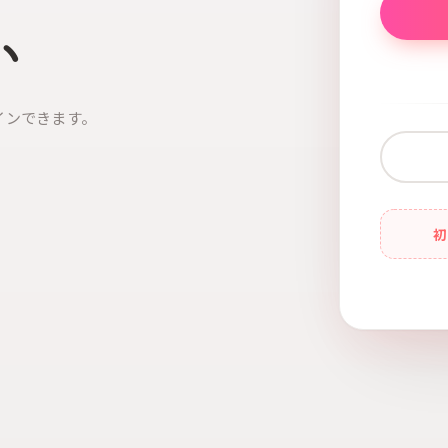
い
インできます。
初