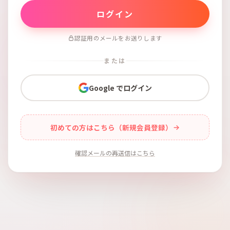
認証用のメールをお送りします
または
Google でログイン
初めての方はこちら（新規会員登録）
確認メールの再送信はこちら