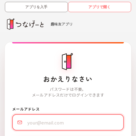
アプリを入手
アプリで開く
趣味友アプリ
おかえりなさい
パスワードは不要。
メールアドレスだけでログインできます
メールアドレス