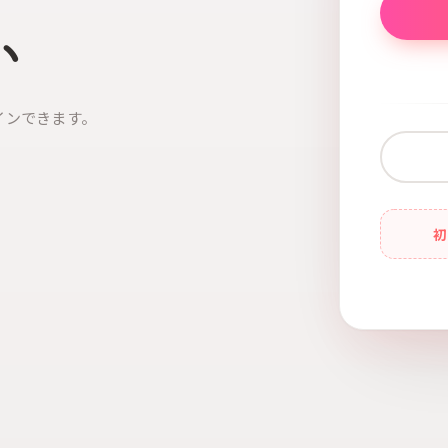
い
インできます。
初