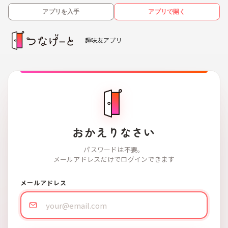
アプリを入手
アプリで開く
趣味友アプリ
おかえりなさい
パスワードは不要。
メールアドレスだけでログインできます
メールアドレス