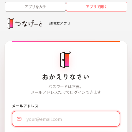
アプリを入手
アプリで開く
趣味友アプリ
おかえりなさい
パスワードは不要。
メールアドレスだけでログインできます
メールアドレス