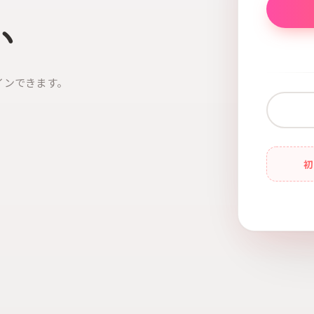
い
インできます。
初