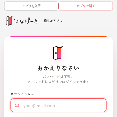
アプリを入手
アプリで開く
趣味友アプリ
おかえりなさい
パスワードは不要。
メールアドレスだけでログインできます
メールアドレス