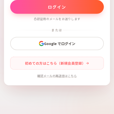
認証用のメールをお送りします
または
Google でログイン
初めての方はこちら（新規会員登録）
確認メールの再送信はこちら