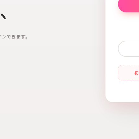
い
インできます。
初