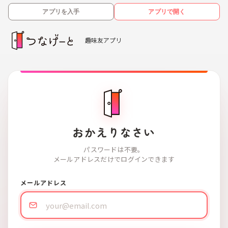
アプリを入手
アプリで開く
趣味友アプリ
おかえりなさい
パスワードは不要。
メールアドレスだけでログインできます
メールアドレス