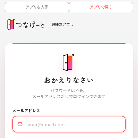
アプリを入手
アプリで開く
趣味友アプリ
おかえりなさい
パスワードは不要。
メールアドレスだけでログインできます
メールアドレス