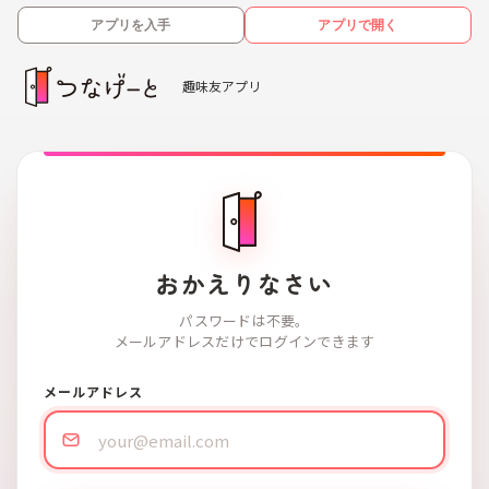
アプリを入手
アプリで開く
趣味友アプリ
おかえりなさい
パスワードは不要。
メールアドレスだけでログインできます
メールアドレス