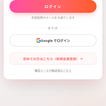
認証用のメールをお送りします
または
Google でログイン
初めての方はこちら（新規会員登録）
確認メールの再送信はこちら