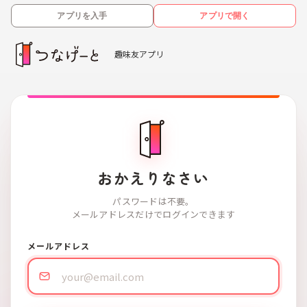
アプリを入手
アプリで開く
趣味友アプリ
おかえりなさい
パスワードは不要。
メールアドレスだけでログインできます
メールアドレス