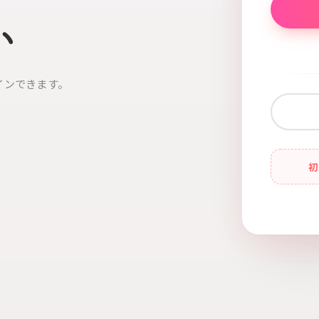
い
インできます。
初