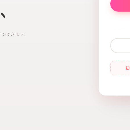
い
インできます。
初