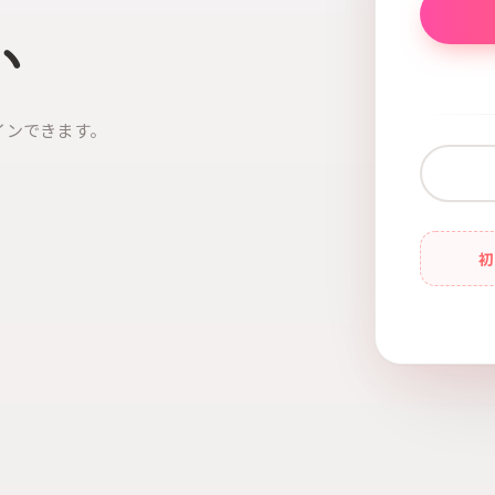
い
インできます。
初