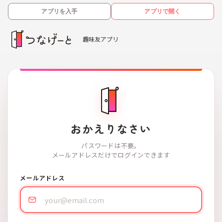
アプリを入手
アプリで開く
趣味友アプリ
おかえりなさい
パスワードは不要。
メールアドレスだけでログインできます
メールアドレス