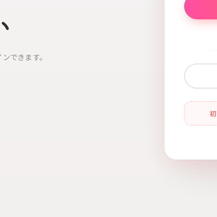
い
インできます。
初