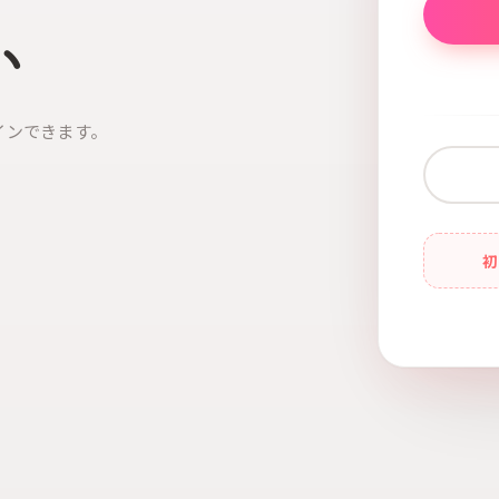
い
インできます。
初