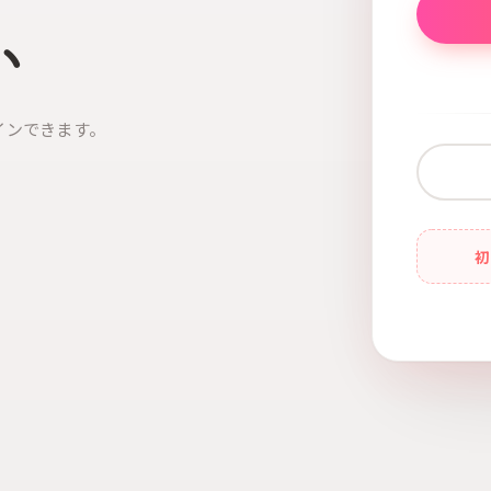
い
インできます。
初