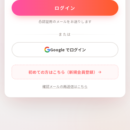
認証用のメールをお送りします
または
Google でログイン
初めての方はこちら（新規会員登録）
確認メールの再送信はこちら