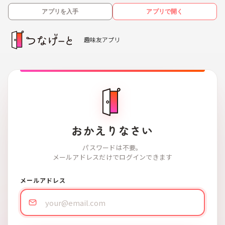
アプリを入手
アプリで開く
趣味友アプリ
おかえりなさい
パスワードは不要。
メールアドレスだけでログインできます
メールアドレス