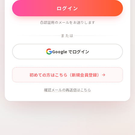
認証用のメールをお送りします
または
Google でログイン
初めての方はこちら（新規会員登録）
確認メールの再送信はこちら