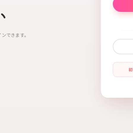
い
インできます。
初